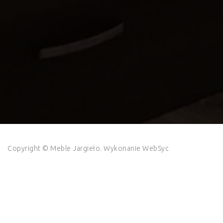
Copyright © Meble Jargieło. Wykonanie
WebSyc