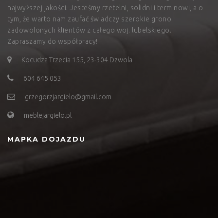
najwyższej jakości. Jesteśmy rzetelni, solidni i terminowi, a o
tym, że warto nam zaufać świadczy szerokie grono
zadowolonych klientów z całego woj. lubelskiego.
Zapraszamy do współpracy!
Kocudza Trzecia 155, 23-304 Dzwola
604 645 053
grzegorzjargielo@gmail.com
meblejargielo.pl
MAPKA DOJAZDU