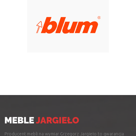
Producent mebli na wymiar Grzegorz Jargieło to gwarancja