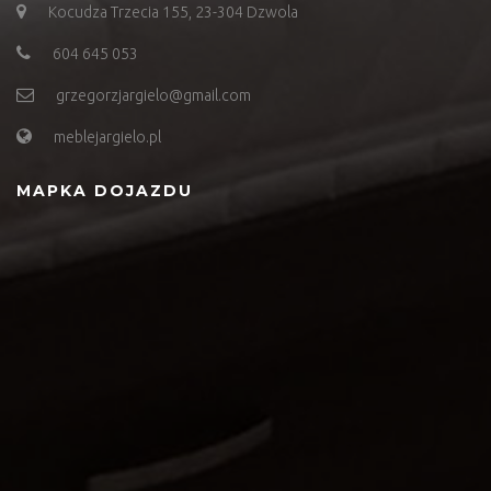
Kocudza Trzecia 155, 23-304 Dzwola
604 645 053
grzegorzjargielo@gmail.com
meblejargielo.pl
MAPKA DOJAZDU