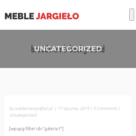
UNCATEGORIZED
by waldemarsyc@o2.pl
|
17 stycznia, 2019
|
0 Comments
|
Uncategorized
[wpupg-filter id=”galeria1″]