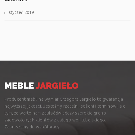
styczeń 2019
Producent mebli na wymiar Grzegorz Jargieło to gwarancja
najwyższej jakości. Jesteśmy rzetelni, solidni i terminowi, a o
tym, że warto nam zaufać świadczy szerokie grono
zadowolonych klientów z całego woj. lubelskiego.
Zapraszamy do współpracy!