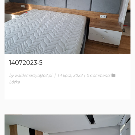
14072023-5
by waldemarsyc@o2.pl
|
14 lipca, 2023
|
0 Comments
Łóżka