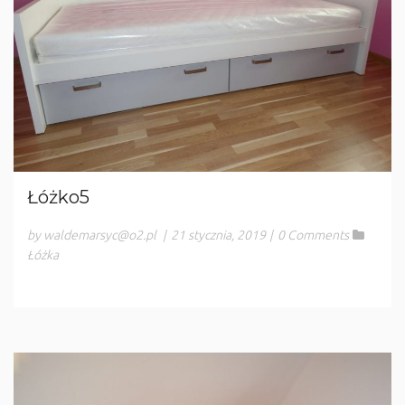
Łóżko5
by waldemarsyc@o2.pl
|
21 stycznia, 2019
|
0 Comments
Łóżka