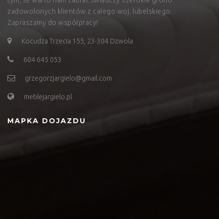
tym, że warto nam zaufać świadczy szerokie grono
zadowolonych klientów z całego woj. lubelskiego.
Zapraszamy do współpracy!
Kocudza Trzecia 155, 23-304 Dzwola
604 645 053
grzegorzjargielo@gmail.com
meblejargielo.pl
MAPKA DOJAZDU