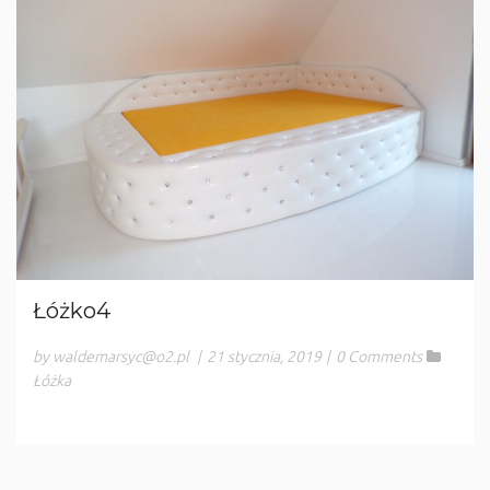
Łóżko4
by waldemarsyc@o2.pl
|
21 stycznia, 2019
|
0 Comments
Łóżka