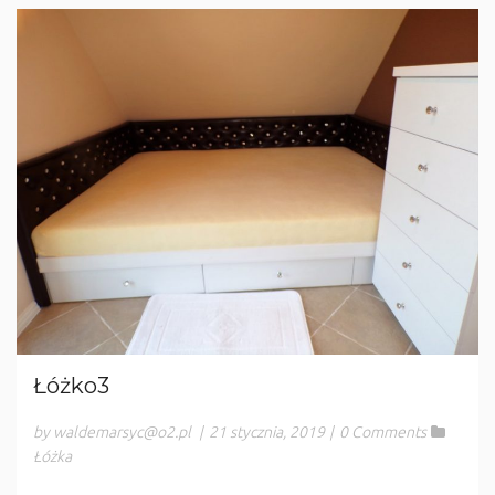
Łóżko3
by waldemarsyc@o2.pl
|
21 stycznia, 2019
|
0 Comments
Łóżka