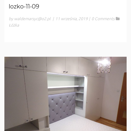
lozko-11-09
by waldemarsyc@o2.pl
|
11 września, 2019
|
0 Comments
Łóżka