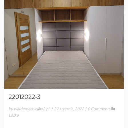
22012022-3
by waldemarsyc@o2.pl
|
22 stycznia, 2022
|
0 Comments
Łóżka